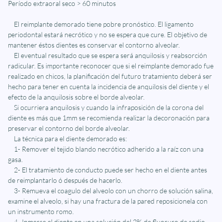
Período extraoral seco > 60 minutos
El reimplante demorado tiene pobre pronóstico. El ligamento
periodontal estará necrótico y no se espera que cure. El objetivo de
mantener éstos dientes es conservar el contorno alveolar.
El eventual resultado que se espera será anquilosis y reabsorción
radicular. Es importante reconocer que si el reimplante demorado fue
realizado en chicos, la planificación del futuro tratamiento deberá ser
hecho para tener en cuenta la incidencia de anquilosis del diente y el
efecto de la anquilosis sobre el borde alveolar.
Si ocurriera anquilosis y cuando la infraposición de la corona del
diente es más que 1mm se recomienda realizar la decoronación para
preservar el contorno del borde alveolar.
La técnica para el diente demorado es:
1- Remover el tejido blando necrótico adherido a la raíz con una
gasa.
2- El tratamiento de conducto puede ser hecho en el diente antes
de reimplantarlo ó después de hacerlo.
3- Remueva el coagulo del alveolo con un chorro de solución salina,
examine el alveolo, si hay una fractura de la pared reposicionela con
un instrumento romo.
4- Inmerse el diente en una solución del 2% de fluoruro de sodio