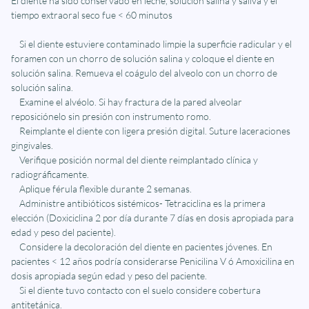
El diente ha sido conservado en leche, solución salina y saliva y el
tiempo extraoral seco fue < 60 minutos
Si el diente estuviere contaminado limpie la superficie radicular y el
foramen con un chorro de solución salina y coloque el diente en
solución salina. Remueva el coágulo del alveolo con un chorro de
solución salina.
Examine el alvéolo. Si hay fractura de la pared alveolar
reposiciónelo sin presión con instrumento romo.
Reimplante el diente con ligera presión digital. Suture laceraciones
gingivales.
Verifique posición normal del diente reimplantado clínica y
radiográficamente.
Aplique férula flexible durante 2 semanas.
Administre antibióticos sistémicos- Tetraciclina es la primera
elección (Doxiciclina 2 por día durante 7 días en dosis apropiada para
edad y peso del paciente).
Considere la decoloración del diente en pacientes jóvenes. En
pacientes < 12 años podría considerarse Penicilina V ó Amoxicilina en
dosis apropiada según edad y peso del paciente.
Si el diente tuvo contacto con el suelo considere cobertura
antitetánica.