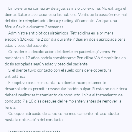
Limpie el área con spray de agua, salina ó clorexidina. No extraiga el
diente. Suture laceraciones si las hubiere. Verifique la posición normal
del diente reimplantado clínica y radiográficamente. Aplique una
férula flexible durante 2 semanas.
Administre antibióticos sistémicos- Tetraciclina es la primera
elección (Doxiciclina 2 por día durante 7 días en dosis apropiada para
edad y peso del paciente).
Considere la decoloración del diente en pacientes jóvenes. En
pacientes < 12 años podría considerarse Penicilina V ó Amoxicilina en
dosis apropiada según edad y peso del paciente.
Si el diente tuvo contacto con el suelo considere cobertura
antitetánica.
El objetivo para reimplantar un diente incompletamente
desarrollado es permitir revascularización pulpar. Si esto no ocurriera
deberá realizarse tratamiento de conducto. Inicie el tratamiento del
conducto 7 a 10 días después del reimplante y antes de remover la
férula.
Coloque hidróxido de calcio como medicamento intraconducto
hasta la obturación del conducto.
Instrucciones para el paciente